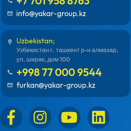
+7 701 958 8763
call
info@yakar-group.kz
mail_outline
Uzbekistan;
location_on
Узбекистан г. ташкент р-н алмазар,
ул. ширак, дом 100
+998 77 000 9544
call
furkan@yakar-group.kz
mail_outline