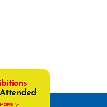
ibitions
Attended
 MORE