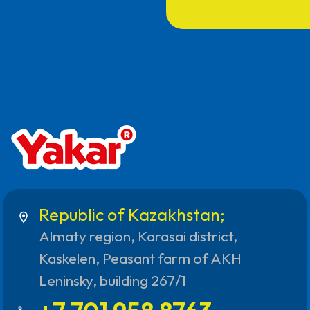
Republic of Kazakhstan;
location_on
Almaty region, Karasai district,
Kaskelen, Peasant farm of AKH
Leninsky, building 267/1