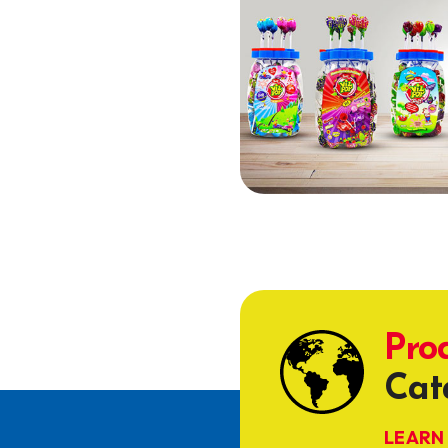
Pro
Cat
LEARN