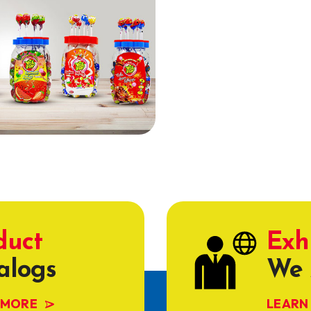
duct
Exh
alogs
We 
 MORE
LEARN