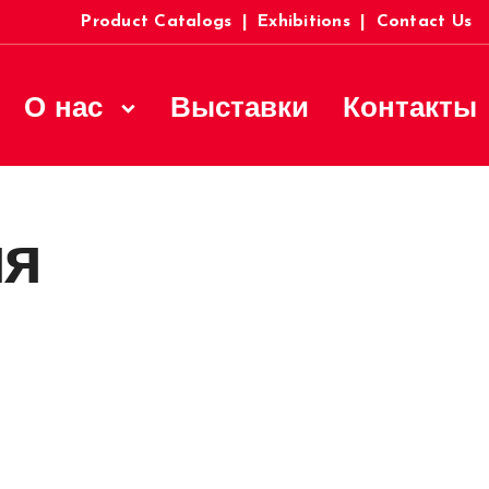
Product Catalogs
|
Exhibitions
|
Contact Us
О нас
Выставки
Контакты
ия