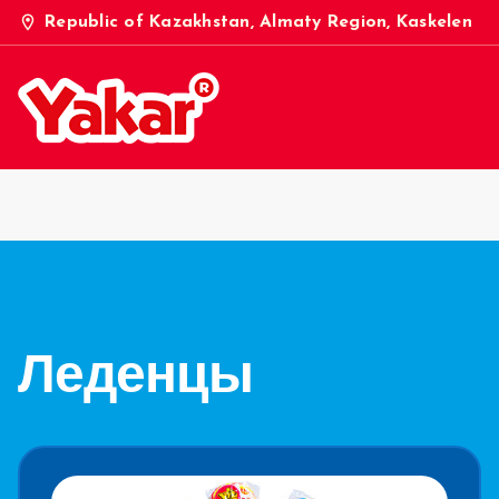
location_on
Republic of Kazakhstan, Almaty Region, Kaskelen
Леденцы