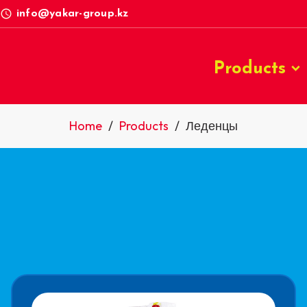
access_time
info@yakar-group.kz
Products
Home
/
Products
/
Леденцы