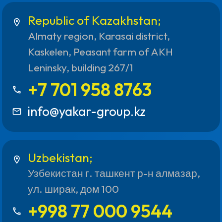
Republic of Kazakhstan;
location_on
Almaty region, Karasai district,
Kaskelen, Peasant farm of AKH
Leninsky, building 267/1
+7 701 958 8763
call
info@yakar-group.kz
mail_outline
Uzbekistan;
location_on
Узбекистан г. ташкент р-н алмазар,
ул. ширак, дом 100
+998 77 000 9544
call