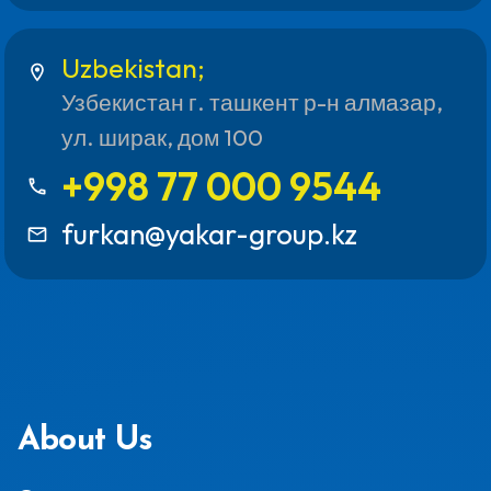
Uzbekistan;
location_on
Узбекистан г. ташкент р-н алмазар,
ул. ширак, дом 100
+998 77 000 9544
call
furkan@yakar-group.kz
mail_outline
About Us