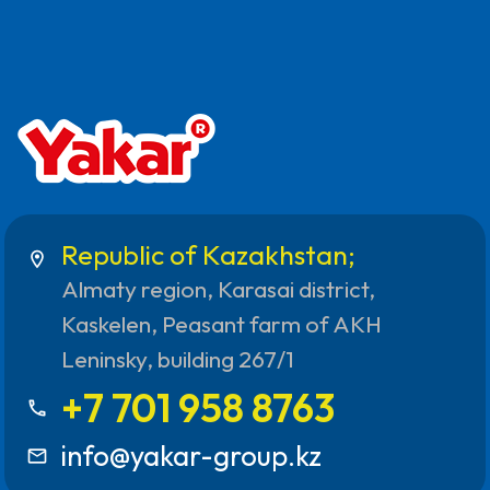
Republic of Kazakhstan;
location_on
Almaty region, Karasai district,
Kaskelen, Peasant farm of AKH
Leninsky, building 267/1
+7 701 958 8763
call
info@yakar-group.kz
mail_outline