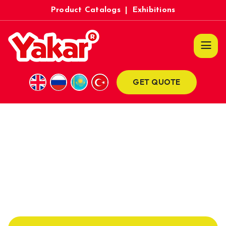
Product Catalogs
|
Exhibitions
GET QUOTE