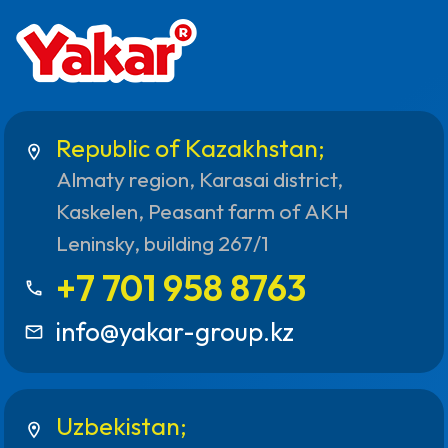
Republic of Kazakhstan;
location_on
Almaty region, Karasai district,
Kaskelen, Peasant farm of AKH
Leninsky, building 267/1
+7 701 958 8763
call
info@yakar-group.kz
mail_outline
Uzbekistan;
location_on