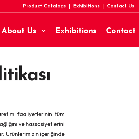
Product Catalogs
|
Exhibitions
|
Contact Us
About Us
Exhibitions
Contact
itikası
üretim faaliyetlerinin tüm
ğlığını ve hassasiyetlerini
r. Ürünlerimizin içeriğinde