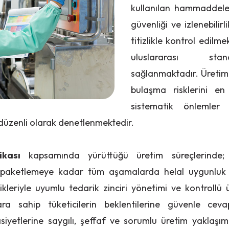
kullanılan hammaddeler;
güvenliği ve izlenebilir
titizlikle kontrol edilm
uluslararası sta
sağlanmaktadır. Üretim 
bulaşma risklerini e
sistematik önlemler 
düzenli olarak denetlenmektedir.
ikası
kapsamında yürüttüğü üretim süreçlerinde
aketlemeye kadar tüm aşamalarda helal uygunluk şa
likleriyle uyumlu tedarik zinciri yönetimi ve kontrollü 
ara sahip tüketicilerin beklentilerine güvenle cev
siyetlerine saygılı, şeffaf ve sorumlu üretim yaklaşımıy