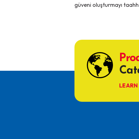
güveni oluşturmayı taahh
Pro
Cat
LEARN