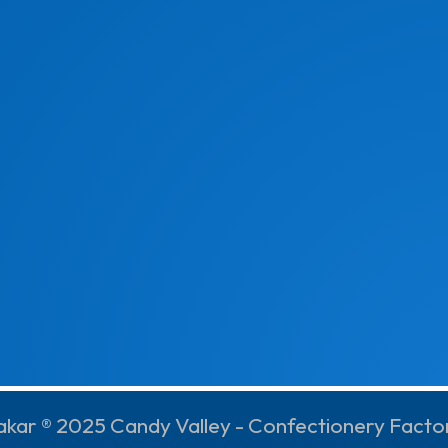
akar ® 2025 Candy Valley - Confectionery Facto