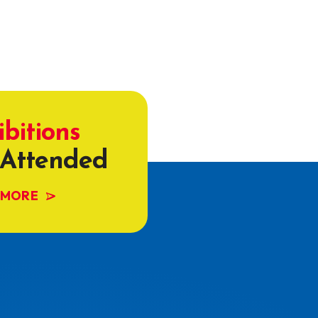
ibitions
Attended
 MORE