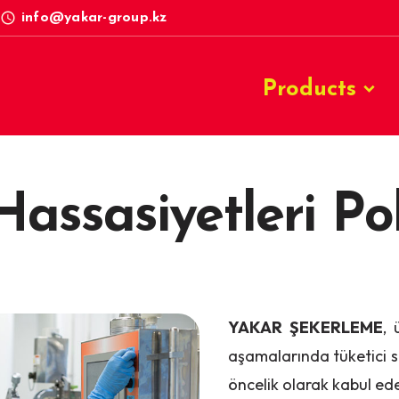
access_time
info@yakar-group.kz
Products
assasiyetleri Pol
YAKAR ŞEKERLEME
, 
aşamalarında tüketici sa
öncelik olarak kabul ede