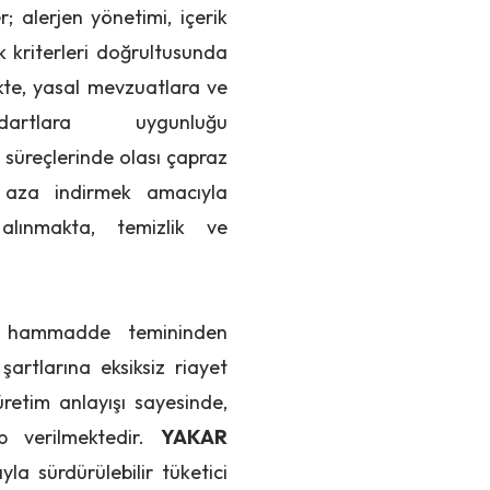
 alerjen yönetimi, içerik
lik kriterleri doğrultusunda
ekte, yasal mevzuatlara ve
ndartlara uygunluğu
süreçlerinde olası çapraz
n aza indirmek amacıyla
alınmakta, temizlik ve
; hammadde temininden
rtlarına eksiksiz riayet
üretim anlayışı sayesinde,
ap verilmektedir.
YAKAR
la sürdürülebilir tüketici