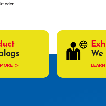
üt eder.
duct
Exh
alogs
We 
 MORE
LEARN